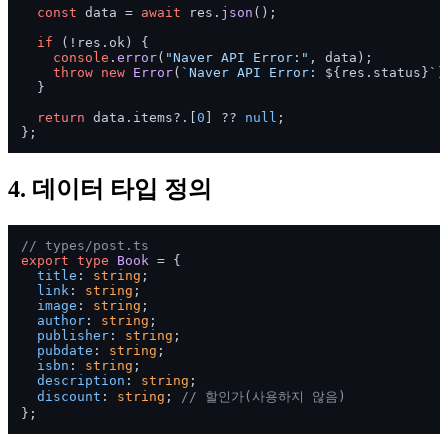
const
 data = 
await
 res.
json
();

if
 (!res.
ok
) {

console
.
error
(
"Naver API Error:"
, data);

throw
new
Error
(
`Naver API Error: 
${res.status}
`
);
  }

return
 data.
items
?.[
0
] ?? 
null
;

4. 데이터 타입 정의
// types/post.ts
export
type
Book
 = {

title
: 
string
;

link
: 
string
;

image
: 
string
;

author
: 
string
;

publisher
: 
string
;

pubdate
: 
string
;

isbn
: 
string
;

description
: 
string
;

discount
: 
string
; 
// 할인가(사용하지 않음)