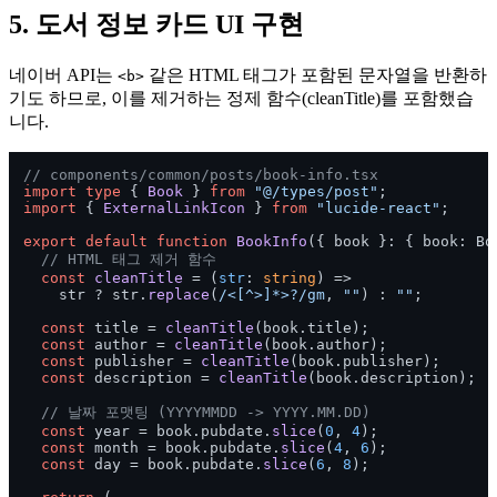
5. 도서 정보 카드 UI 구현
네이버 API는
같은 HTML 태그가 포함된 문자열을 반환하
<b>
기도 하므로, 이를 제거하는 정제 함수(cleanTitle)를 포함했습
니다.
// components/common/posts/book-info.tsx
import
type
 { 
Book
 } 
from
"@/types/post"
import
 { 
ExternalLinkIcon
 } 
from
"lucide-react"
;

export
default
function
BookInfo
(
{ book }: { book: Bo
// HTML 태그 제거 함수
const
cleanTitle
 = (
str
: 
string
) =>

    str ? str.
replace
(
/<[^>]*>?/gm
, 
""
) : 
""
;

const
 title = 
cleanTitle
(book.
title
);

const
 author = 
cleanTitle
(book.
author
);

const
 publisher = 
cleanTitle
(book.
publisher
);

const
 description = 
cleanTitle
(book.
description
);

// 날짜 포맷팅 (YYYYMMDD -> YYYY.MM.DD)
const
 year = book.
pubdate
.
slice
(
0
, 
4
);

const
 month = book.
pubdate
.
slice
(
4
, 
6
);

const
 day = book.
pubdate
.
slice
(
6
, 
8
);
