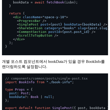
    bookData = 
await
fetchBook
(isbn);

  }

return
 (

<
div
className
=
"space-y-10"
>
<
ProgressBar
 />
<
SinglePost
post
=
{post}
bookData
=
{bookData}
 />
<
ShareSection
category
=
"books"
slug
=
{post.slug}
<
CommentSection
postId
=
{post.post_id}
 />
<
ScrollToTopButton
 />
</
div
>
  );

}

개별 포스트 컴포넌트에서 bookData가 있을 경우 BookInfo를
렌더링하도록 설정합니다.
// components/common/posts/single-post.tsx
import
BookInfo
from
"./book-info"
;

type
Props
 = {

post
: 
Post
;

bookData
?: 
Book
 | 
null
;

};

export
default
function
SinglePost
(
{ post, bookData }