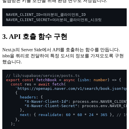
발급받은 키를 보안을 위해 환경 변수로 저장합니다.
NAVER_CLIENT_ID=여러분의_클라이언트_ID

3. API 호출 함수 구현
Next.js의 Server Side에서 API를 호출하는 함수를 만듭니다.
isbn을 쿼리로 전달하여 특정 도서의 정보를 가져오도록 구현
했습니다.
// lib/supabase/service/posts.ts
export
const
fetchBook
 = 
async
 (
isbn
: 
number
) => {

const
 res = 
await
fetch
(

`https://openapi.naver.com/v1/search/book.json?qu
    {

headers
: {

"X-Naver-Client-Id"
: process.
env
.
NAVER_CLIENT
"X-Naver-Client-Secret"
: process.
env
.
NAVER_CL
      },

next
: { 
revalidate
: 
60
 * 
60
 * 
24
 * 
365
 }, 
// 1
    },

  );
