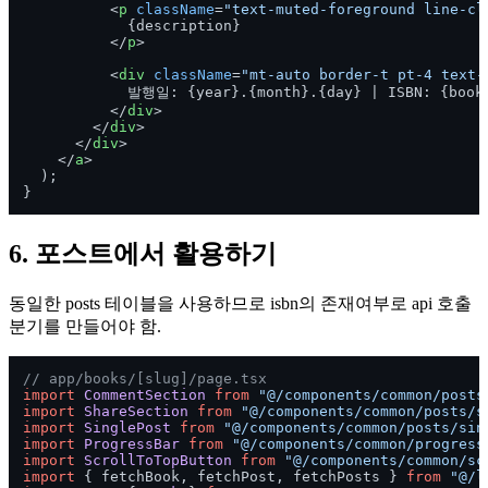
<
p
className
=
"text-muted-foreground line-cl
            {description}

</
p
>
<
div
className
=
"mt-auto border-t pt-4 text-
            발행일: {year}.{month}.{day} | ISBN: {book.
</
div
>
</
div
>
</
div
>
</
a
>
  );

6. 포스트에서 활용하기
동일한 posts 테이블을 사용하므로 isbn의 존재여부로 api 호출
분기를 만들어야 함.
// app/books/[slug]/page.tsx
import
CommentSection
from
"@/components/common/posts
import
ShareSection
from
"@/components/common/posts/s
import
SinglePost
from
"@/components/common/posts/sin
import
ProgressBar
from
"@/components/common/progress
import
ScrollToTopButton
from
"@/components/common/sc
import
 { fetchBook, fetchPost, fetchPosts } 
from
"@/l