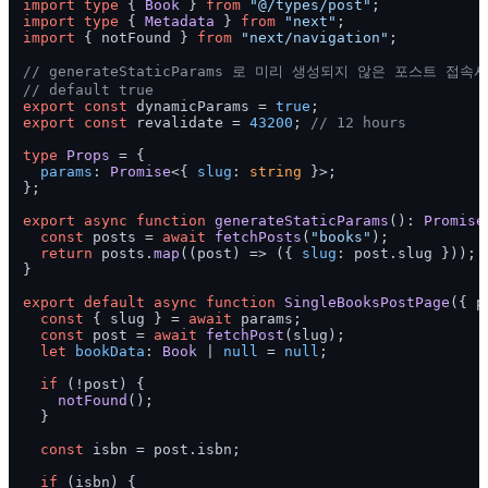
import
type
 { 
Book
 } 
from
"@/types/post"
import
type
 { 
Metadata
 } 
from
"next"
import
 { notFound } 
from
"next/navigation"
;

// generateStaticParams 로 미리 생성되지 않은 포스트 접
// default true
export
const
 dynamicParams = 
true
export
const
 revalidate = 
43200
; 
// 12 hours
type
Props
 = {

params
: 
Promise
<{ 
slug
: 
string
 }>;

};

export
async
function
generateStaticParams
(
): 
Promise
const
 posts = 
await
fetchPosts
(
"books"
);

return
 posts.
map
(
(
post
) =>
 ({ 
slug
: post.
slug
 }));

}

export
default
async
function
SingleBooksPostPage
(
{ p
const
 { slug } = 
await
 params;

const
 post = 
await
fetchPost
(slug);

let
bookData
: 
Book
 | 
null
 = 
null
;

if
 (!post) {

notFound
();

  }

const
 isbn = post.
isbn
;

if
 (isbn) {
