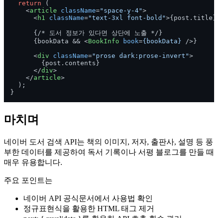
return
 (

<
article
className
=
"space-y-4"
>
<
h1
className
=
"text-3xl font-bold"
>
{post.title}
      {/* 도서 정보가 있다면 상단에 노출 */}

      {bookData && 
<
BookInfo
book
=
{bookData}
 />
}

<
div
className
=
"prose dark:prose-invert"
>
        {post.contents}

</
div
>
</
article
>
  );

마치며
네이버 도서 검색 API는 책의 이미지, 저자, 출판사, 설명 등 풍
부한 데이터를 제공하여 독서 기록이나 서평 블로그를 만들 때
매우 유용합니다.
주요 포인트는
네이버 API 공식문서에서 사용법 확인
정규표현식을 활용한 HTML 태그 제거