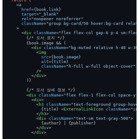
return
 (

<
a
href
=
{book.link}
target
=
"_blank"
rel
=
"noopener noreferrer"
className
=
"group bg-card/50 hover:bg-card relat
    >
<
div
className
=
"flex flex-col gap-6 p-4 sm:flex
        {/* 도서 표지 */}

        {book.image && (

<
div
className
=
"bg-muted relative h-48 w-36
<
img
src
=
{book.image}
alt
=
{title}
className
=
"h-full w-full object-cover"
            />
</
div
>
        )}

        {/* 도서 상세 정보 */}

<
div
className
=
"flex flex-1 flex-col space-y-
<
div
>
<
h3
className
=
"text-foreground group-hove
              {title} 
<
ExternalLinkIcon
className
=
"in
</
h3
>
<
div
className
=
"text-sm text-gray-500"
>
              {author} | {publisher}

</
div
>
</
div
>