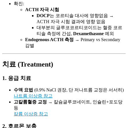
확진:
ACTH 자극 시험
DOCP
는 코르티솔 대사에 영향없음 →
ACTH 자극 시험 결과에 영향 없음
대부분의 글루코코르티코이드는 혈중 코르
티솔 측정에 간섭,
Dexamethasone
예외
Endogenous ACTH 측정
→ Primary vs Secondary
감별
치료 (Treatment)
1. 응급 치료
수액 요법
(0.9% NaCl 권장, 단 저나트륨 교정은 서서히)
나트륨 이상증 참고
고칼륨혈증 교정
→ 칼슘글루코네이트, 인슐린+포도당
등
칼륨 이상증 참고
2. 호르몬 보충