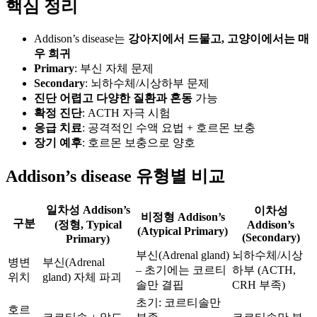
핵심 정리
Addison’s disease는
강아지에서 드물고, 고양이에서는 매
우 희귀
Primary
: 부신 자체 문제
Secondary
: 뇌하수체/시상하부 문제
진단 어렵고 다양한 질환과 혼동
가능
확정 진단
: ACTH 자극 시험
응급 치료
: 공격적인 수액 요법 + 호르몬 보충
장기 예후
: 호르몬 보충으로 양호
Addison’s disease 유형별 비교
일차성 Addison’s
이차성
비정형 Addison’s
구분
(정형, Typical
Addison’s
(Atypical Primary)
(Secondary)
Primary)
부신(Adrenal gland)
뇌하수체/시상
병변
부신(Adrenal
– 초기에는 코르티
하부 (ACTH,
위치
gland) 자체 파괴
솔만 결핍
CRH 부족)
초기: 코르티솔만
호르