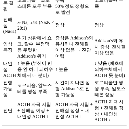
코르티솔 + 알도
부족
코르티솔만 부
몬 결
스테론 모두 부족
50% 정도 정형으
족
핍
로 발전
전해
저Na, 고K (Na:K <
정상
정상
질
28:1)
(Na/K)
위기 상황에서 쇼
증상은 Addison’s와
Addison’s와 유
임상
크, 탈수, 부정맥
유사하나 전해질
사 증상, 전해질
특징
등 뚜렷한
이상 없음 → 진단
이상 없음
Addison’s 위기
어렵
↑ 높음 (부신이 반
↓ 낮음 (애초에
내인
응 안 하니 뇌하수
↑ 높음
뇌하수체에서
성
ACTH
체에서 더 분비)
ACTH 못 분비)
진행
시간이 지나면 정
코르티솔만 평
코르티솔, 알도스
가능
형 Addison’s로 진
생 부족, 알도스
테롤 평생 부족
성
행 가능성
테론 정상
ACTH 자극 시
ACTH 자극 시험
ACTH 자극 시험 +
험 + 전해질 정
진단
+ 전해질 이상 +
전해질 정상 + 내
상 + 내인성
내인성 ACTH ↑
인성 ACTH ↑
ACTH ↓