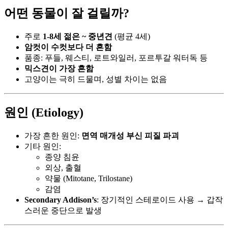
어떤 동물이 잘 걸릴까?
주로
1-8세 젊은 ~ 중년견
(평균 4세)
암컷이 수컷보다 더 흔함
품종: 푸들, 웨스티, 로트와일러, 포르투갈 워터독 등
믹스견이 가장 흔함
고양이는 극히 드물며, 성별 차이는 없음
원인 (Etiology)
가장 흔한 원인:
면역 매개성 부신 피질 파괴
기타 원인:
종양 침윤
외상, 출혈
약물 (Mitotane, Trilostane)
감염
Secondary Addison’s
: 장기적인 스테로이드 사용 → 갑작
스러운 중단으로 발생